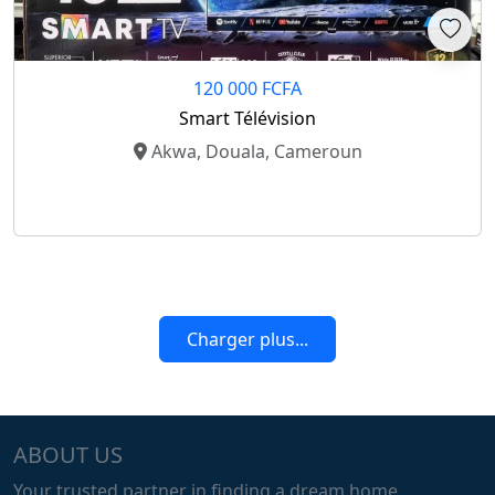
120 000 FCFA
Smart Télévision
Akwa, Douala, Cameroun
Charger plus...
ABOUT US
Your trusted partner in finding a dream home.