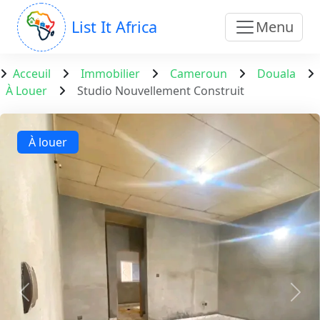
List It Africa
Menu
Acceuil
Immobilier
Cameroun
Douala
À Louer
Studio Nouvellement Construit
À louer