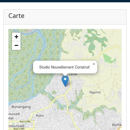
Carte
+
−
×
Studio Nouvellement Construit