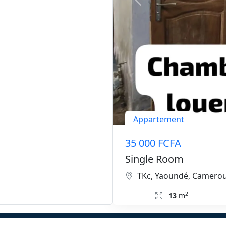
Appartement
35 000 FCFA
Single Room
TKc, Yaoundé, Camero
2
13
m