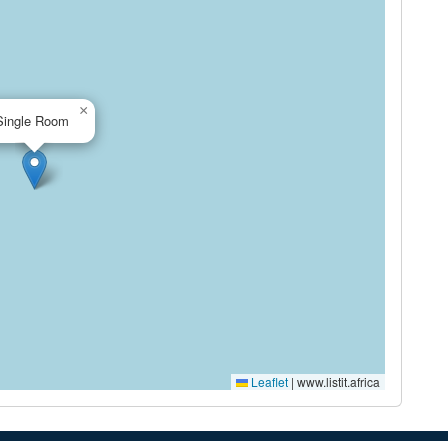
×
Single Room
Leaflet
|
www.listit.africa