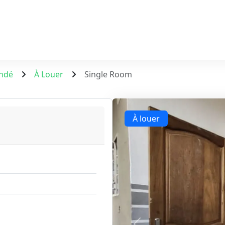
ndé
À Louer
Single Room
À louer