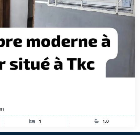
un
1
1.0