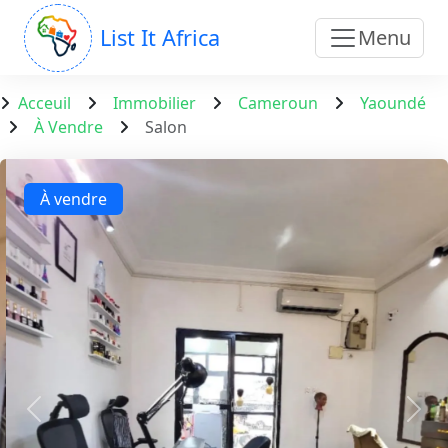
List It Africa
Menu
Acceuil
Immobilier
Cameroun
Yaoundé
À Vendre
Salon
À vendre