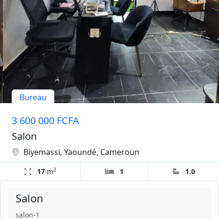
Bureau
3 600 000 FCFA
Salon
Biyemassi, Yaoundé, Cameroun
2
17
m
1
1.0
Salon
salon-1