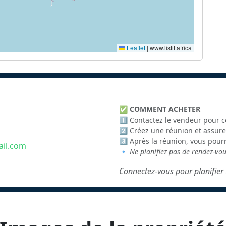
Leaflet
|
www.listit.africa
✅
COMMENT ACHETER
1️⃣ Contactez le vendeur pour c
2️⃣ Créez une réunion et assure
3️⃣ Après la réunion, vous pour
il.com
🔹
Ne planifiez pas de rendez-vo
Connectez-vous pour planifier 