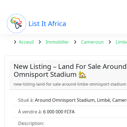
List It Africa
Acceuil
Immobilier
Cameroun
Limb
New Listing – Land For Sale Aroun
Omnisport Stadium 🏡
new-listing-land-for-sale-around-limbe-omnisport-stadium
Situé à:
Around Omnisport Stadium, Limbé, Came
À vendre à:
6 000 000 FCFA
Description: