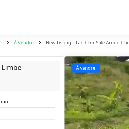
é
À Vendre
New Listing – Land For Sale Around 
d Limbe
À vendre
roun