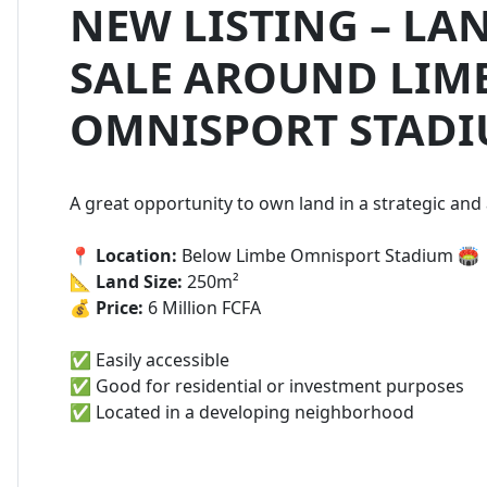
NEW LISTING – LA
SALE AROUND LIM
OMNISPORT STAD
A great opportunity to own land in a strategic and 
📍
Location:
Below Limbe Omnisport Stadium 🏟️
📐
Land Size:
250m²
💰
Price:
6 Million FCFA
✅ Easily accessible
✅ Good for residential or investment purposes
✅ Located in a developing neighborhood