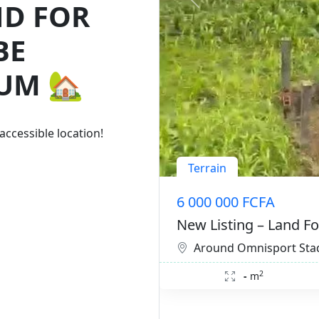
ND FOR
BE
IUM
🏡
accessible location!
Terrain
6 000 000 FCFA
New Listing – Land F
Around Omnisport Sta
2
-
m