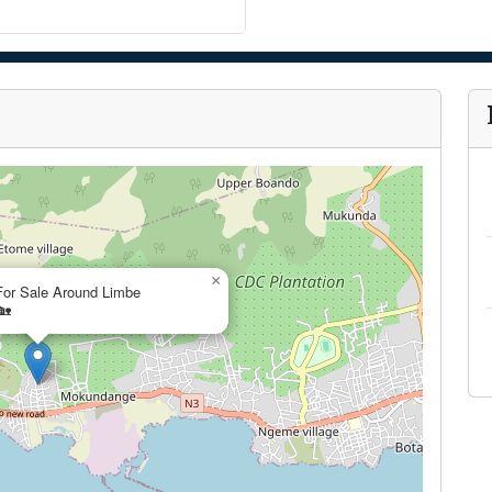
×
For Sale Around Limbe
🏡