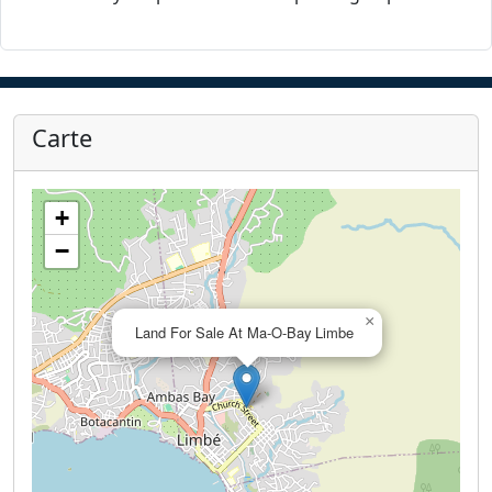
Carte
+
−
×
Land For Sale At Ma-O-Bay Limbe