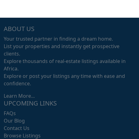
ABOUT US
Your trusted partner in finding a dream home.
List your properties and instantly get prospective
clients.
Explore thousands of real-estate listings available in
Africa.
Explore or post your listings any time with ease and
confidence.
Learn More...
UPCOMING LINKS
FAQs
Our Blog
Contact Us
Browse Listings