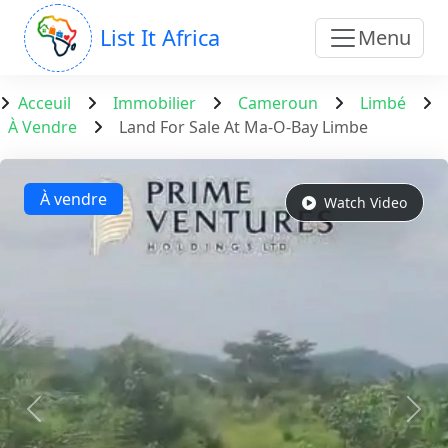
List It Africa
Menu
Acceuil
Immobilier
Cameroun
Limbé
À Vendre
Land For Sale At Ma-O-Bay Limbe
À vendre
Watch Video