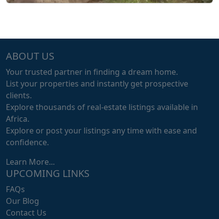
ABOUT US
Your trusted partner in finding a dream home.
List your properties and instantly get prospective
clients.
Explore thousands of real-estate listings available in
Africa.
Explore or post your listings any time with ease and
confidence.
Learn More...
UPCOMING LINKS
FAQs
Our Blog
Contact Us