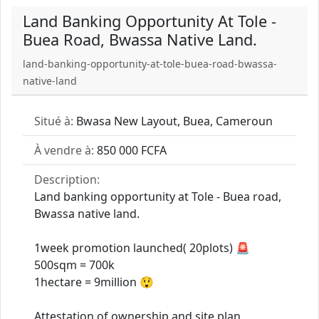
Land Banking Opportunity At Tole -
Buea Road, Bwassa Native Land.
land-banking-opportunity-at-tole-buea-road-bwassa-
native-land
Situé à:
Bwasa New Layout, Buea, Cameroun
À vendre à:
850 000 FCFA
Description:
Land banking opportunity at Tole - Buea road,
Bwassa native land.
1week promotion launched( 20plots) 🚨
500sqm = 700k
1hectare = 9million 😲
Attestation of ownership and site plan