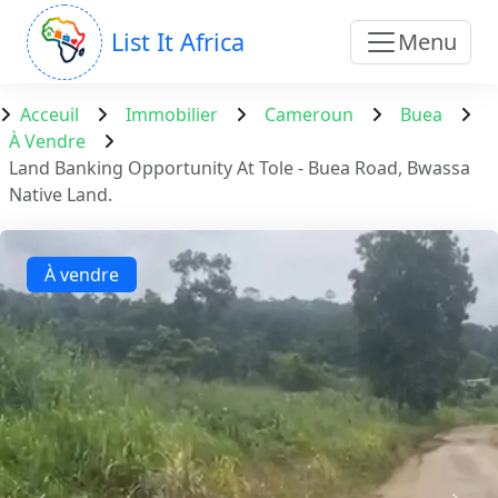
List It Africa
Menu
Acceuil
Immobilier
Cameroun
Buea
À Vendre
Land Banking Opportunity At Tole - Buea Road, Bwassa
Native Land.
À vendre