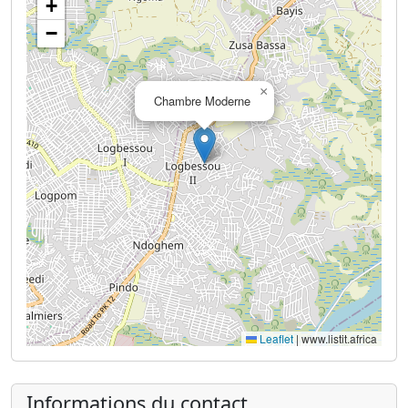
+
−
×
Chambre Moderne
Leaflet
|
www.listit.africa
Informations du contact