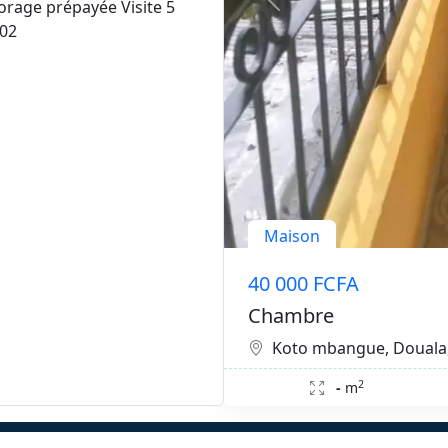
orage prépayée Visite 5
402
Maison
40 000 FCFA
Chambre
Koto mbangue, Douala
2
-
m