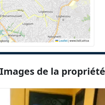
Leaflet
|
www.listit.africa
Images de la propriét