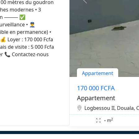
100 mètres du goudron
ches modernes • 3
ration ⸻ ✅
eillance • 👮‍♂️
nible en permanence) •
 Loyer : 170 000 Fcfa
is de visite : 5 000 Fcfa
yer 📞 Contactez-nous
Appartement
170 000 FCFA
Appartement
Logbessou II, Douala,
2
-
m