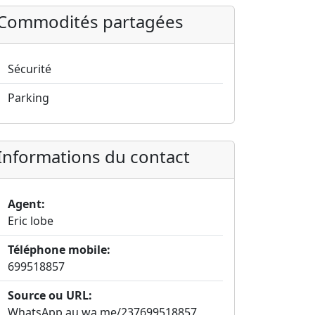
Commodités partagées
Sécurité
Parking
Informations du contact
Agent:
Eric lobe
Téléphone mobile:
699518857
Source ou URL:
WhatsApp au wa.me/237699518857