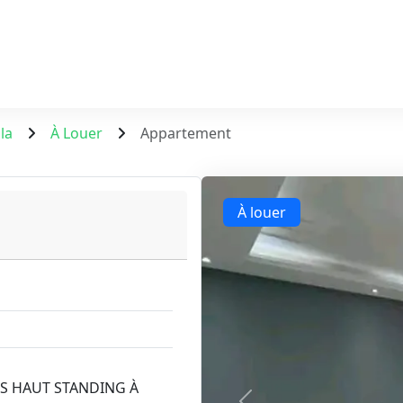
la
À Louer
Appartement
À louer
S HAUT STANDING À