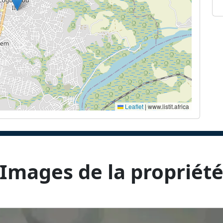
Leaflet
|
www.listit.africa
Images de la propriét