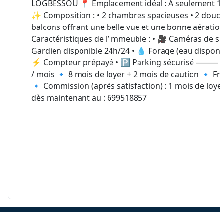
LOGBESSOU 📍 Emplacement idéal : À seulement 
✨ Composition : • 2 chambres spacieuses • 2 dou
balcons offrant une belle vue et une bonne aé
Caractéristiques de l’immeuble : • 🎥 Caméras de surv
Gardien disponible 24h/24 • 💧 Forage (eau dispo
⚡ Compteur prépayé • 🅿️ Parking sécurisé ⸻ 💰
/ mois 🔹 8 mois de loyer + 2 mois de caution 🔹 Fra
🔹 Commission (après satisfaction) : 1 mois de lo
dès maintenant au : 699518857