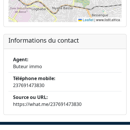
Leaflet
|
www.listit.africa
Informations du contact
Agent:
Buteur immo
Téléphone mobile:
237691473830
Source ou URL:
https://what.me/237691473830