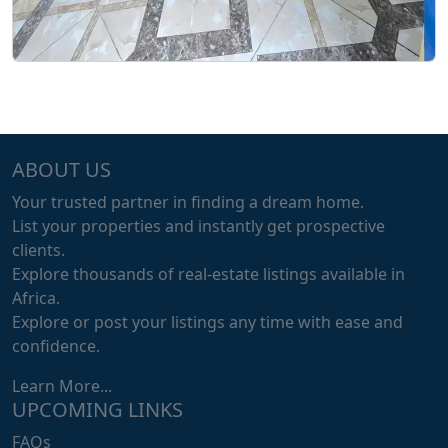
ABOUT US
Your trusted partner in finding a dream home.
List your properties and instantly get prospective
clients.
Explore thousands of real-estate listings available in
Africa.
Explore or post your listings any time with ease and
confidence.
Learn More...
UPCOMING LINKS
FAQs