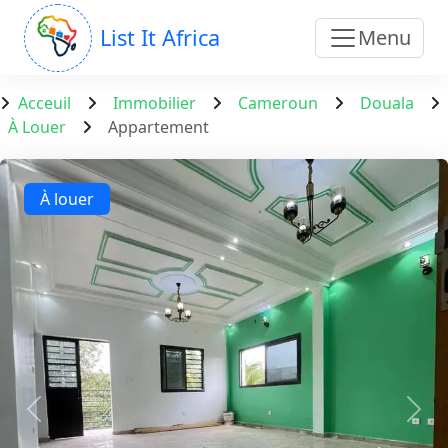
List It Africa
Menu
Acceuil
Immobilier
Cameroun
Douala
À Louer
Appartement
À louer