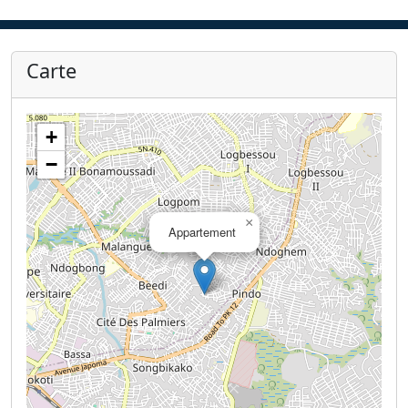
Carte
+
−
×
Appartement