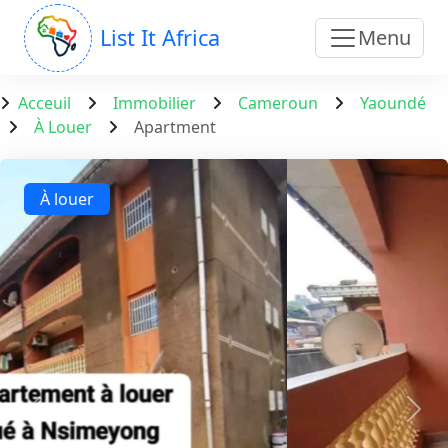
List It Africa
Menu
Acceuil
Immobilier
Cameroun
Yaoundé
À Louer
Apartment
À louer