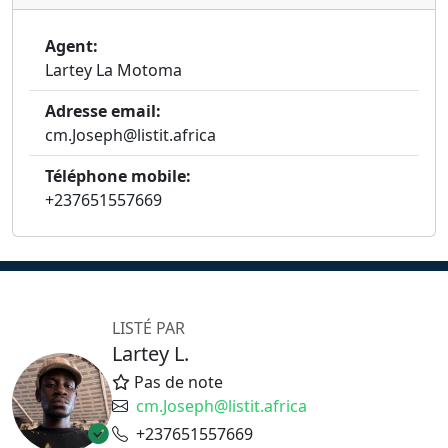
Agent:
Lartey La Motoma
Adresse email:
cm.Joseph@listit.africa
Téléphone mobile:
+237651557669
LISTÉ PAR
Lartey L.
Pas de note
cm.Joseph@listit.africa
+237651557669