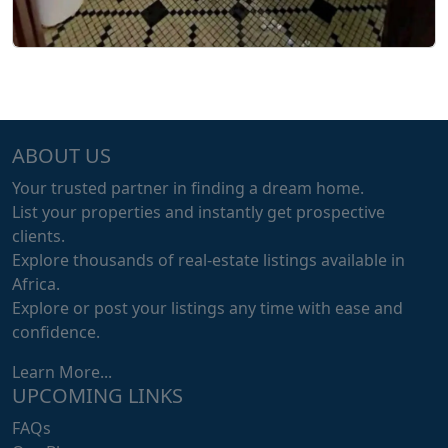
ABOUT US
Your trusted partner in finding a dream home.
List your properties and instantly get prospective
clients.
Explore thousands of real-estate listings available in
Africa.
Explore or post your listings any time with ease and
confidence.
Learn More...
UPCOMING LINKS
FAQs