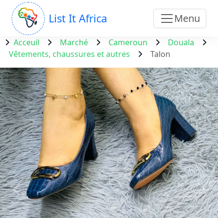
List It Africa
Menu
Acceuil
Marché
Cameroun
Douala
Vêtements, chaussures et autres
Talon