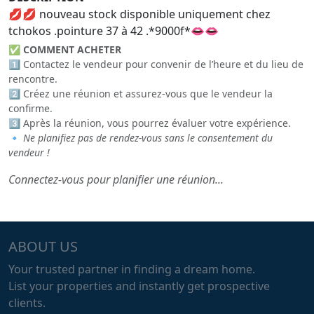
💋💋 nouveau stock disponible uniquement chez
tchokos .pointure 37 à 42 .*9000f*👄👄
✅
COMMENT ACHETER
1️⃣ Contactez le vendeur pour convenir de l’heure et du lieu de
rencontre.
2️⃣ Créez une réunion et assurez-vous que le vendeur la
confirme.
3️⃣ Après la réunion, vous pourrez évaluer votre expérience.
🔹
Ne planifiez pas de rendez-vous sans le consentement du
vendeur !
Connectez-vous pour planifier une réunion...
ABOUT US
Your trusted partner in finding a dream home.
List your properties and instantly get prospective
clients.