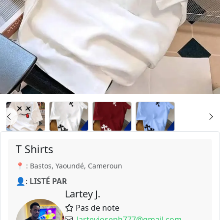
T Shirts
📍 : Bastos, Yaoundé, Cameroun
👤:
LISTÉ PAR
Lartey J.
Pas de note
larteyjoseph777@gmail.com