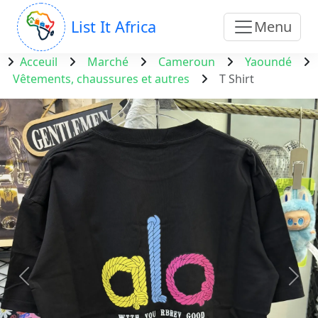
List It Africa
Menu
Acceuil
Marché
Cameroun
Yaoundé
Vêtements, chaussures et autres
T Shirt