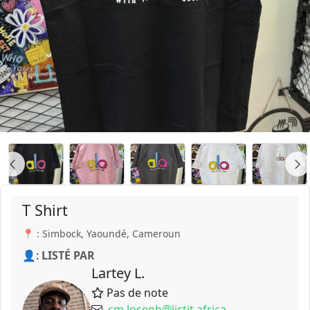
T Shirt
📍 : Simbock, Yaoundé, Cameroun
👤:
LISTÉ PAR
Lartey L.
Pas de note
cm.Joseph@listit.africa