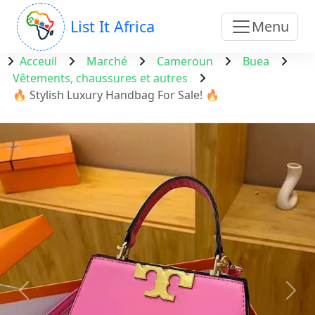
List It Africa
Menu
Acceuil
Marché
Cameroun
Buea
Vêtements, chaussures et autres
🔥 Stylish Luxury Handbag For Sale! 🔥