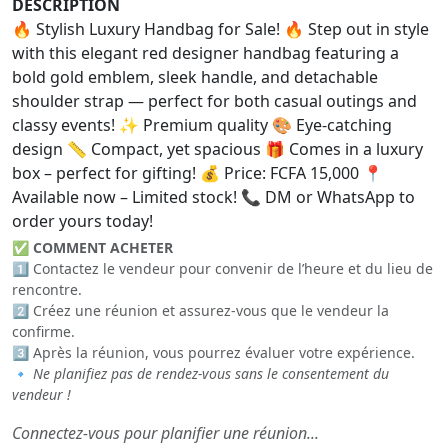
DESCRIPTION
🔥 Stylish Luxury Handbag for Sale! 🔥 Step out in style
with this elegant red designer handbag featuring a
bold gold emblem, sleek handle, and detachable
shoulder strap — perfect for both casual outings and
classy events! ✨ Premium quality 🎨 Eye-catching
design 📏 Compact, yet spacious 🎁 Comes in a luxury
box – perfect for gifting! 💰 Price: FCFA 15,000 📍
Available now – Limited stock! 📞 DM or WhatsApp to
order yours today!
✅
COMMENT ACHETER
1️⃣ Contactez le vendeur pour convenir de l’heure et du lieu de
rencontre.
2️⃣ Créez une réunion et assurez-vous que le vendeur la
confirme.
3️⃣ Après la réunion, vous pourrez évaluer votre expérience.
🔹
Ne planifiez pas de rendez-vous sans le consentement du
vendeur !
Connectez-vous pour planifier une réunion...