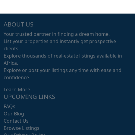
ABOUT US
Your trusted partner in finding a dream home.
List your properties and instantly get prospective
clients.
Explore thousands of real-estate listings available in
Africa.
Explore or post your listings any time with ease and
confidence.
Learn More...
UPCOMING LINKS
FAQs
Our Blog
Contact Us
Browse Listings