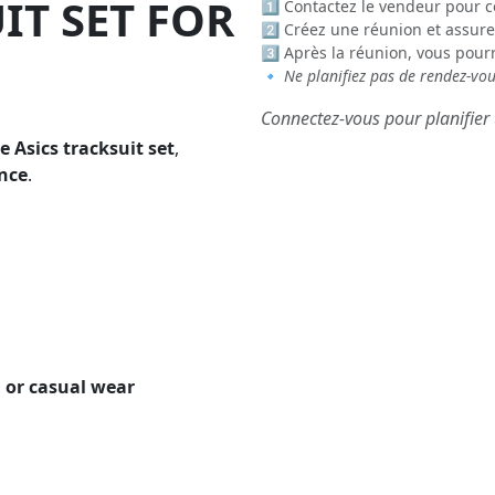
IT SET FOR
1️⃣ Contactez le vendeur pour c
2️⃣ Créez une réunion et assure
3️⃣ Après la réunion, vous pour
🔹
Ne planifiez pas de rendez-vo
Connectez-vous pour planifier 
 Asics tracksuit set
,
ance
.
, or casual wear