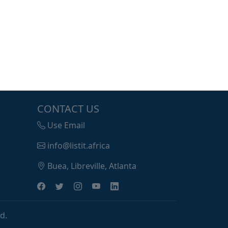
CONTACT US
Use Email
info@listit.africa
Buea, Libreville, Atlanta
d.