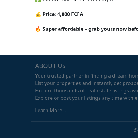
💰
Price: 4,000 FCFA
🔥
Super affordable – grab yours now befo
ABOUT US
Your trusted partner in finding a dream ho
List your properties and instantly get prospe
Explore thousands of real-estate listings avai
Explore or post your listings any time with 
Learn More...
©