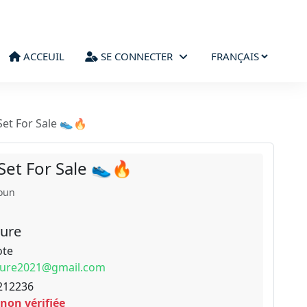
ACCEUIL
SE CONNECTER
Set For Sale 👟🔥
 Set For Sale 👟🔥
oun
aure
ote
laure2021@gmail.com
212236
 non vérifiée