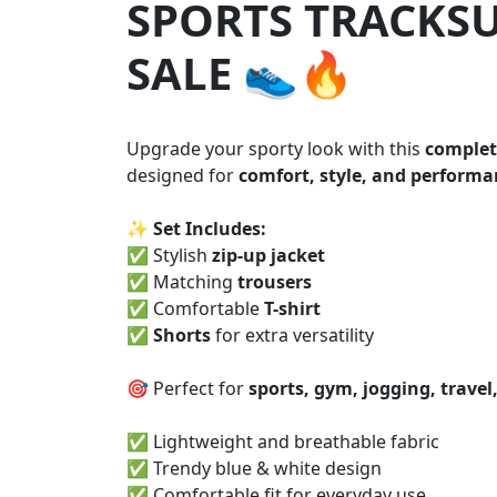
SPORTS TRACKSU
SALE 👟🔥
Upgrade your sporty look with this
complete
designed for
comfort, style, and perform
✨
Set Includes:
✅ Stylish
zip-up jacket
✅ Matching
trousers
✅ Comfortable
T-shirt
✅
Shorts
for extra versatility
🎯 Perfect for
sports, gym, jogging, travel
✅ Lightweight and breathable fabric
✅ Trendy blue & white design
✅ Comfortable fit for everyday use