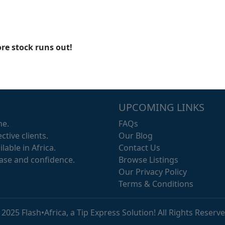
re stock runs out!
UPCOMING LINKS
me.
FAQs
ctive clients.
Our Blog
lable in Africa.
Contact Us
ease and confidence.
Browse Listings
Our Privacy Policy
Terms & Conditions
 2025 Flash•Africa, a Tip Express Solution! All Rights Reserve