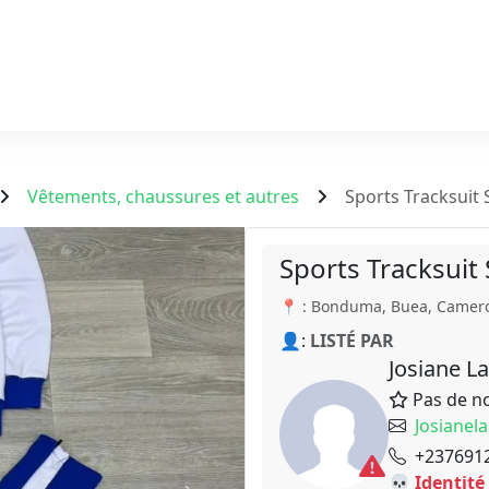
Vêtements, chaussures et autres
Sports Tracksuit 
Sports Tracksuit
📍 : Bonduma, Buea, Camer
👤:
LISTÉ PAR
Josiane L
Pas de n
Josiane
+237691
💀 Identité