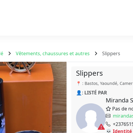
dé
Vêtements, chaussures et autres
Slippers
Slippers
📍 : Bastos, Yaoundé, Came
👤:
LISTÉ PAR
Miranda 
Pas de n
miranda
+237651
💀 Identité