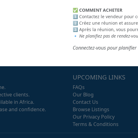
✅
COMMENT ACHETER
1️⃣ Contactez le vendeur pour c
2️⃣ Créez une réunion et assure
3️⃣ Après la réunion, vous pour
🔹
Ne planifiez pas de rendez-vo
Connectez-vous pour planifier 
UPCOMING LINKS
me.
FAQs
ctive clients.
Our Blog
lable in Africa.
Contact Us
ease and confidence.
Browse Listings
Our Privacy Policy
Terms & Conditions