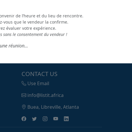
onvenir de l’heure et du lieu de rencontre.
z-vous que le vendeur la confirme.
rez évaluer votre expérience.
us sans le consentement du vendeur !
une réunion...
CONTACT US
Use Email
info@listit.africa
Buea, Libreville, Atlanta