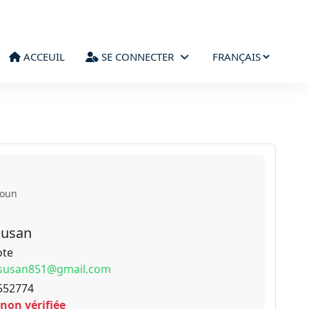
ACCEUIL
SE CONNECTER
roun
Susan
ote
susan851@gmail.com
552774
 non vérifiée