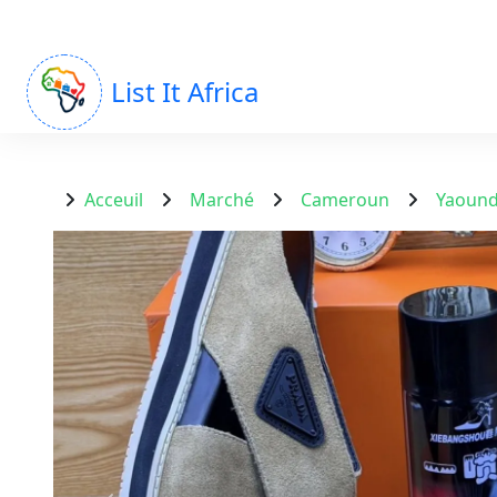
List It Africa
Acceuil
Marché
Cameroun
Yaoun