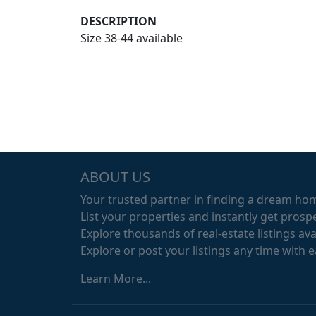
DESCRIPTION
Size 38-44 available
ABOUT US
Your trusted partner in finding a dream ho
List your properties and instantly get prospe
Explore thousands of real-estate listings avai
Explore or post your listings any time with 
Learn More...