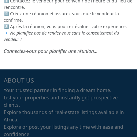
1️⃣ Contactez le vendeur pour convenir de l’heure et du lieu de
rencontre.
2️⃣ Créez une réunion et assurez-vous que le vendeur la
confirme.
3️⃣ Après la réunion, vous pourrez évaluer votre expérience.
🔹
Ne planifiez pas de rendez-vous sans le consentement du
vendeur !
Connectez-vous pour planifier une réunion...
ABOUT US
Your trusted partner in finding a dream home.
List your properties and instantly get prospective
clients.
Explore thousands of real-estate listings available in
Africa.
Explore or post your listings any time with ease and
confidence.