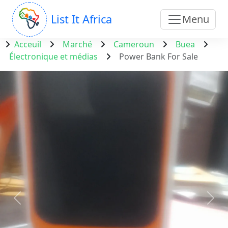
List It Africa
Menu
Acceuil
Marché
Cameroun
Buea
Électronique et médias
Power Bank For Sale