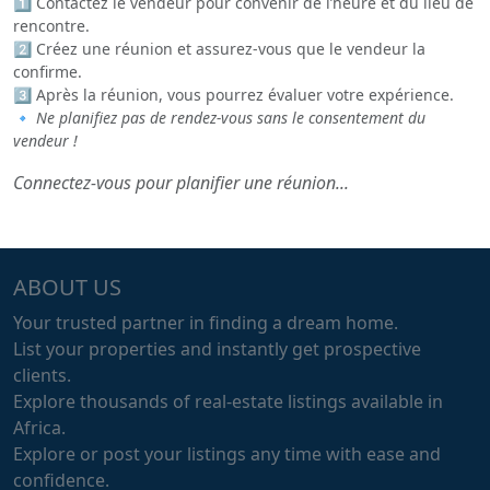
1️⃣ Contactez le vendeur pour convenir de l’heure et du lieu de
rencontre.
2️⃣ Créez une réunion et assurez-vous que le vendeur la
confirme.
3️⃣ Après la réunion, vous pourrez évaluer votre expérience.
🔹
Ne planifiez pas de rendez-vous sans le consentement du
vendeur !
Connectez-vous pour planifier une réunion...
ABOUT US
Your trusted partner in finding a dream home.
List your properties and instantly get prospective
clients.
Explore thousands of real-estate listings available in
Africa.
Explore or post your listings any time with ease and
confidence.