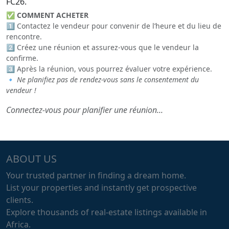
FC26.
✅
COMMENT ACHETER
1️⃣ Contactez le vendeur pour convenir de l’heure et du lieu de
rencontre.
2️⃣ Créez une réunion et assurez-vous que le vendeur la
confirme.
3️⃣ Après la réunion, vous pourrez évaluer votre expérience.
🔹
Ne planifiez pas de rendez-vous sans le consentement du
vendeur !
Connectez-vous pour planifier une réunion...
ABOUT US
Your trusted partner in finding a dream home.
List your properties and instantly get prospective
clients.
Explore thousands of real-estate listings available in
Africa.