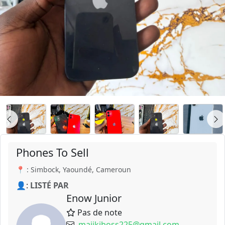
Phones To Sell
📍 : Simbock, Yaoundé, Cameroun
👤:
LISTÉ PAR
Enow Junior
Pas de note
majikiboss225@gmail.com