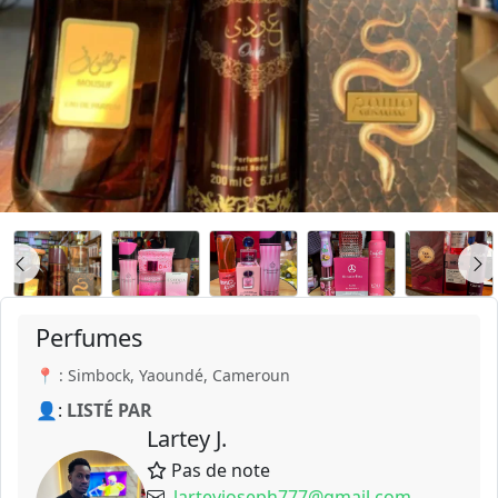
Perfumes
📍 : Simbock, Yaoundé, Cameroun
👤:
LISTÉ PAR
Lartey J.
Pas de note
larteyjoseph777@gmail.com