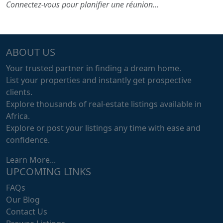
Connectez-vous pour planifier une réunion...
ABOUT US
Your trusted partner in finding a dream home.
List your properties and instantly get prospective
clients.
Explore thousands of real-estate listings available in
Africa.
Explore or post your listings any time with ease and
confidence.
Learn More...
UPCOMING LINKS
FAQs
Our Blog
Contact Us