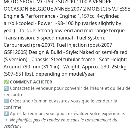
MOTO SPORT MOTARD SUZUKI 1100 A VENDRE
OCCASION BELGIQUE ANNÉE 2007 2 MOIS ICI 5 VITESSE
Engine & Performance - Engine: 1,157cc, 4-cylinder,
air/oil-cooled - Power: ~98–100 hp (varies slightly by
year) - Torque: Strong low-end and mid-range torque -
Transmission: 5-speed manual - Fuel System:
Carbureted (pre-2007), Fuel injection (post-2007
GSF1200S) Design & Build - Style: Naked or semi-faired
(S version) - Chassis: Steel tubular frame - Seat Height:
Around 790 mm (31.1 in) - Weight: Approx. 230–250 kg
(507–551 lbs), depending on model/year
✅
COMMENT ACHETER
1️⃣ Contactez le vendeur pour convenir de l’heure et du lieu de
rencontre.
2️⃣ Créez une réunion et assurez-vous que le vendeur la
confirme.
3️⃣ Après la réunion, vous pourrez évaluer votre expérience.
🔹
Ne planifiez pas de rendez-vous sans le consentement du
vendeur !