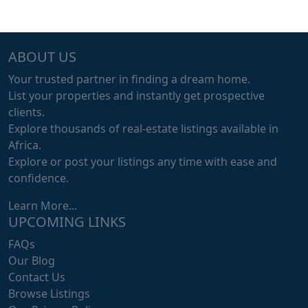
ABOUT US
Your trusted partner in finding a dream home.
List your properties and instantly get prospective
clients.
Explore thousands of real-estate listings available in
Africa.
Explore or post your listings any time with ease and
confidence.
Learn More...
UPCOMING LINKS
FAQs
Our Blog
Contact Us
Browse Listings