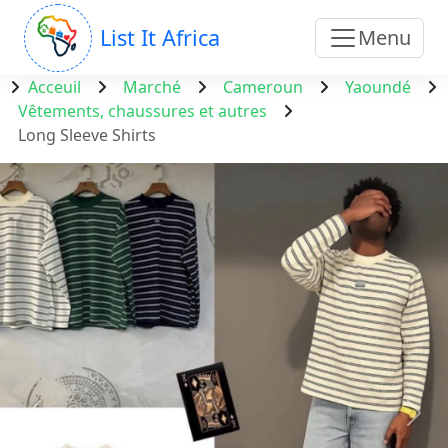
List It Africa
Menu
Acceuil
Marché
Cameroun
Yaoundé
Vêtements, chaussures et autres
Long Sleeve Shirts