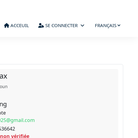
ACCEUIL
SE CONNECTER
ax
roun
ong
ote
2025@gmail.com
536642
 non vérifiée