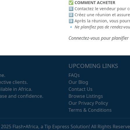
✅
COMMENT ACHETER
1️⃣ Contactez le vendeur pour c
2️⃣ Créez une réunion et assure
3️⃣ Après la réunion, vous pour
🔹
Ne planifiez pas de rendez-vo
Connectez-vous pour planifier 
UPCOMING LINKS
me.
FAQs
ctive clients.
Our Blog
lable in Africa.
Contact Us
ease and confidence.
Browse Listings
Our Privacy Policy
Terms & Conditions
 2025 Flash•Africa, a Tip Express Solution! All Rights Reserve