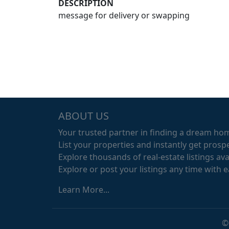
DESCRIPTION
message for delivery or swapping
ABOUT US
Your trusted partner in finding a dream ho
List your properties and instantly get prospe
Explore thousands of real-estate listings avai
Explore or post your listings any time with 
Learn More...
©