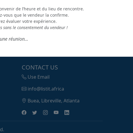
onvenir de l’heure et du lieu de rencontre.
z-vous que le vendeur la confirme.
rez évaluer votre expérience.
us sans le consentement du vendeur !
une réunion...
CONTACT US
Use Email
info@listit.africa
Buea, Libreville, Atlanta
d.