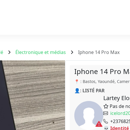
dé
Électronique et médias
Iphone 14 Pro Max
Iphone 14 Pro M
📍 : Bastos, Yaoundé, Came
👤:
LISTÉ PAR
Lartey El
Pas de n
icelord
+237682
💀 Identité