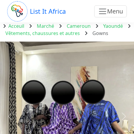
List It Africa
Menu
Acceuil
Marché
Cameroun
Yaoundé
Vêtements, chaussures et autres
Gowns