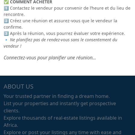
✅
COMMENT ACHETER
1️⃣ Contactez le vendeur pour convenir de l’heure et du lieu de
rencontre.
2️⃣ Créez une réunion et assurez-vous que le vendeur la
confirme.
3️⃣ Après la réunion, vous pourrez évaluer votre expérience.
🔹
Ne planifiez pas de rendez-vous sans le consentement du
vendeur !
Connectez-vous pour planifier une réunion...
ABOUT US
Your trusted partner in finding a dream home.
List your properties and instantly get prospective
clients.
Explore thousands of real-estate listings available in
Africa.
Explore or post your listings any time with ease and