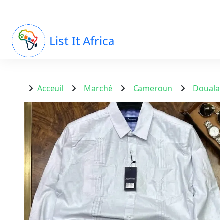
List It Africa
Acceuil
Marché
Cameroun
Douala