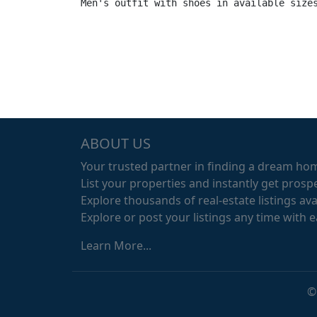
Men's outfit with shoes in available size
ABOUT US
Your trusted partner in finding a dream ho
List your properties and instantly get prospe
Explore thousands of real-estate listings avai
Explore or post your listings any time with 
Learn More...
©