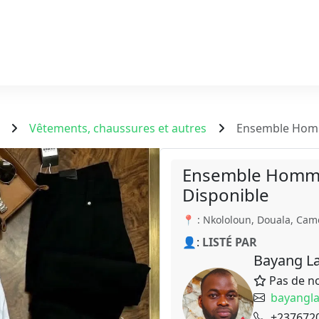
Vêtements, chaussures et autres
Ensemble Homm
Ensemble Hommes
Disponible
📍 : Nkololoun, Douala, Ca
👤:
LISTÉ PAR
Bayang La
Pas de n
bayangl
+237672