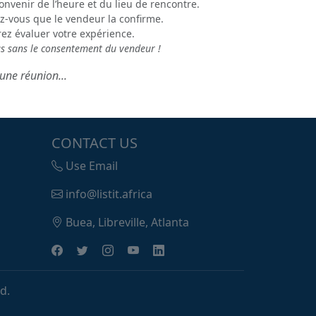
onvenir de l’heure et du lieu de rencontre.
z-vous que le vendeur la confirme.
rez évaluer votre expérience.
us sans le consentement du vendeur !
une réunion...
CONTACT US
Use Email
info@listit.africa
Buea, Libreville, Atlanta
d.