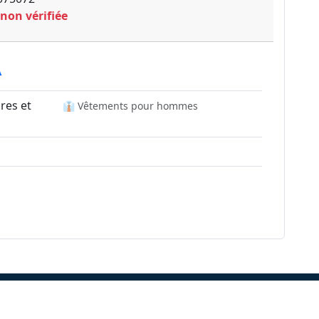
 non vérifiée
A
res et
👔 Vêtements pour hommes