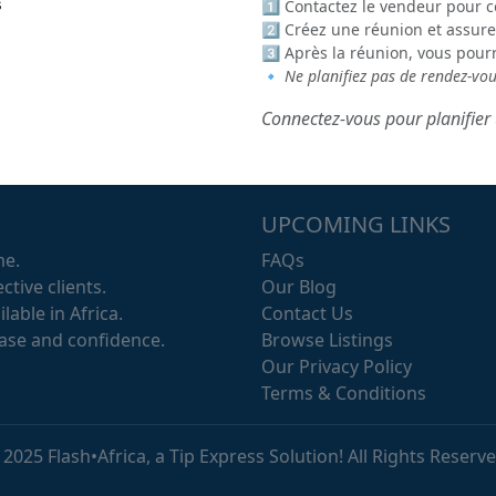
s
1️⃣ Contactez le vendeur pour c
2️⃣ Créez une réunion et assure
3️⃣ Après la réunion, vous pour
🔹
Ne planifiez pas de rendez-vo
Connectez-vous pour planifier 
UPCOMING LINKS
me.
FAQs
ctive clients.
Our Blog
lable in Africa.
Contact Us
ease and confidence.
Browse Listings
Our Privacy Policy
Terms & Conditions
 2025 Flash•Africa, a Tip Express Solution! All Rights Reserve