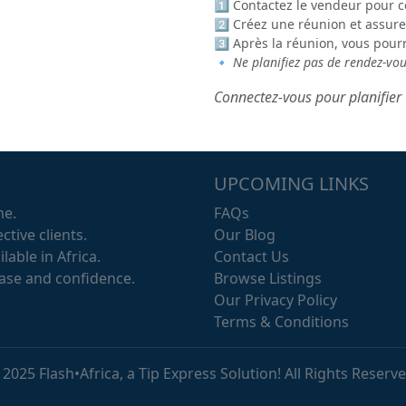
1️⃣ Contactez le vendeur pour c
2️⃣ Créez une réunion et assure
3️⃣ Après la réunion, vous pour
🔹
Ne planifiez pas de rendez-vo
Connectez-vous pour planifier 
UPCOMING LINKS
me.
FAQs
ctive clients.
Our Blog
lable in Africa.
Contact Us
ease and confidence.
Browse Listings
Our Privacy Policy
Terms & Conditions
 2025 Flash•Africa, a Tip Express Solution! All Rights Reserve