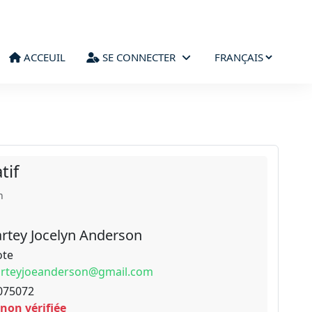
ACCEUIL
SE CONNECTER
tif
n
rtey Jocelyn Anderson
ote
arteyjoeanderson@gmail.com
075072
 non vérifiée