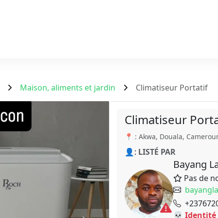
Maison, aliments et jardin
Climatiseur Portatif
Climatiseur Porta
📍 : Akwa, Douala, Camerou
👤:
LISTÉ PAR
Bayang La
Pas de n
bayangl
+237672
💀 Identité