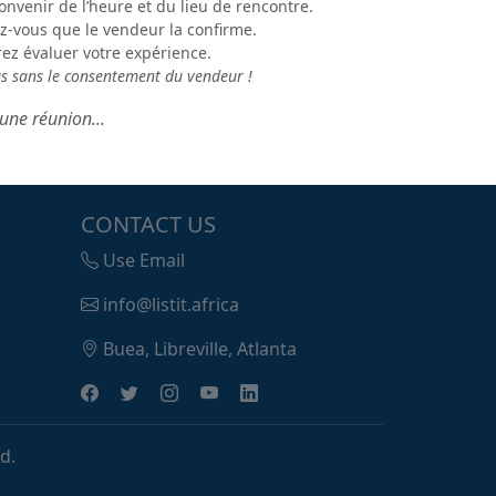
onvenir de l’heure et du lieu de rencontre.
z-vous que le vendeur la confirme.
rez évaluer votre expérience.
us sans le consentement du vendeur !
une réunion...
CONTACT US
Use Email
info@listit.africa
Buea, Libreville, Atlanta
d.