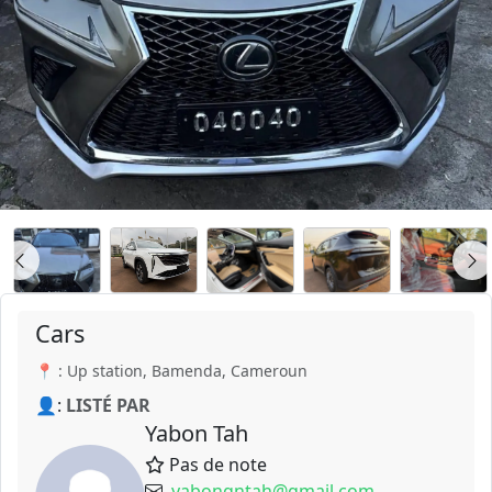
Cars
📍 : Up station, Bamenda, Cameroun
👤:
LISTÉ PAR
Yabon Tah
Pas de note
yabongntah@gmail.com