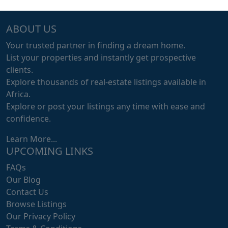
ABOUT US
Your trusted partner in finding a dream home.
List your properties and instantly get prospective
clients.
Explore thousands of real-estate listings available in
Africa.
Explore or post your listings any time with ease and
confidence.
Learn More...
UPCOMING LINKS
FAQs
Our Blog
Contact Us
Browse Listings
Our Privacy Policy