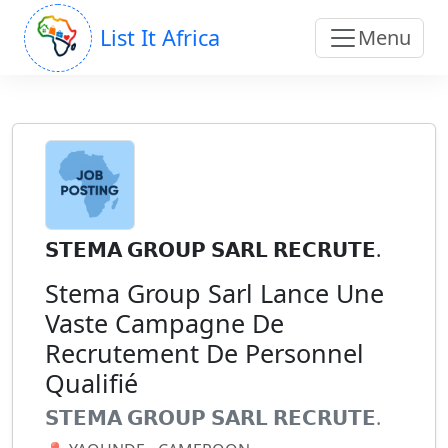
List It Africa
Menu
𝗦𝗧𝗘𝗠𝗔 𝗚𝗥𝗢𝗨𝗣 𝗦𝗔𝗥𝗟 𝗥𝗘𝗖𝗥𝗨𝗧𝗘.
Stema Group Sarl Lance Une
Vaste Campagne De
Recrutement De Personnel
Qualifié
𝗦𝗧𝗘𝗠𝗔 𝗚𝗥𝗢𝗨𝗣 𝗦𝗔𝗥𝗟 𝗥𝗘𝗖𝗥𝗨𝗧𝗘.