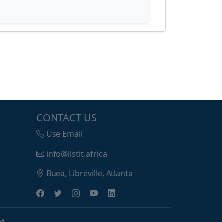
CONTACT US
Use Email
info@listit.africa
Buea, Libreville, Atlanta
d.