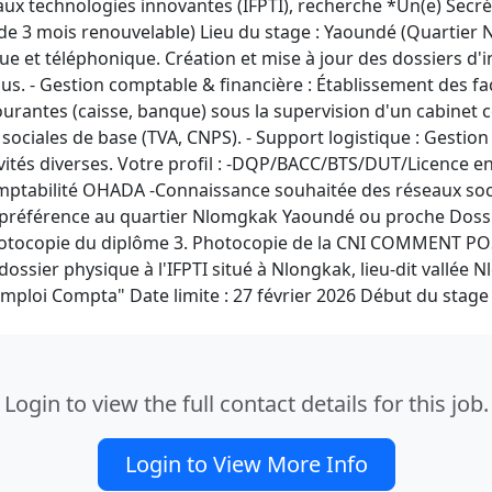
 aux technologies innovantes (IFPTI), recherche *Un(e) Sec
de 3 mois renouvelable) Lieu du stage : Yaoundé (Quartier 
ue et téléphonique. Création et mise à jour des dossiers d'in
s. - Gestion comptable & financière : Établissement des fact
urantes (caisse, banque) sous la supervision d'un cabinet c
t sociales de base (TVA, CNPS). - Support logistique : Gest
ivités diverses. Votre profil : -DQP/BACC/BTS/DUT/Licence e
mptabilité OHADA -Connaissance souhaitée des réseaux socia
 préférence au quartier Nlomgkak Yaoundé ou proche Dossie
 Photocopie du diplôme 3. Photocopie de la CNI COMMENT POS
ossier physique à l'IFPTI situé à Nlongkak, lieu-dit vallée 
mploi Compta" Date limite : 27 février 2026 Début du stage
Login to view the full contact details for this job.
Login to View More Info