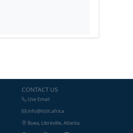
CONTACT US
Use Email
info@listit.africa
Buea, Libreville, Atlanta