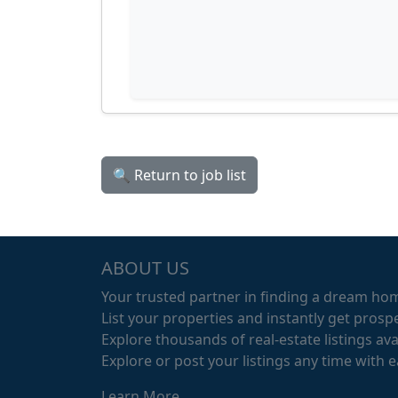
🔍 Return to job list
ABOUT US
Your trusted partner in finding a dream ho
List your properties and instantly get prospe
Explore thousands of real-estate listings avai
Explore or post your listings any time with 
Learn More...