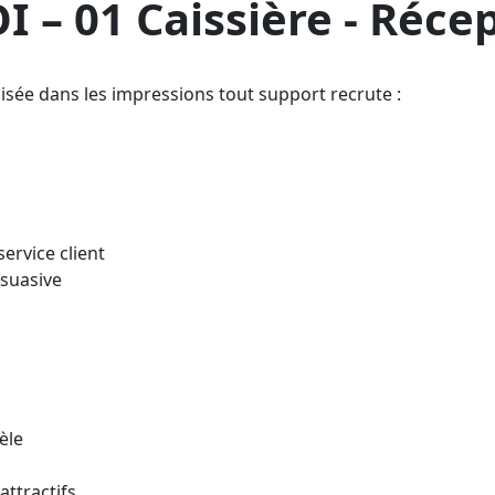
– 01 Caissière - Récep
isée dans les impressions tout support recrute :
ervice client
rsuasive
tèle
attractifs