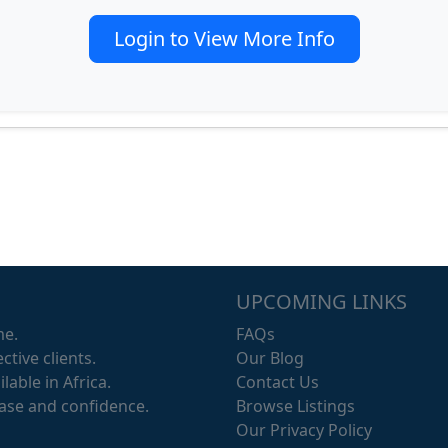
Login to View More Info
UPCOMING LINKS
me.
FAQs
ctive clients.
Our Blog
lable in Africa.
Contact Us
ease and confidence.
Browse Listings
Our Privacy Policy